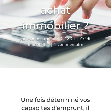
achat
immobilier ?
par
Administrateur
|
2 02 21
|
Crédit
immobilier
|
1 commentaire
Une fois déterminé vos
capacités d’emprunt, il