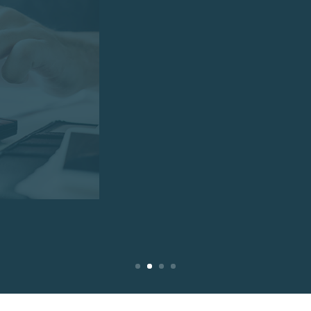
total de v
immobilie
Une fois déterminé vos ca
budgétiser le coût global
EN SAVOIR PLUS