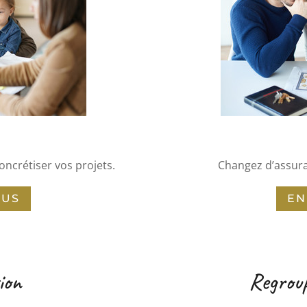
ncrétiser vos projets.
Changez d’assura
LUS
EN
ion
Regroup