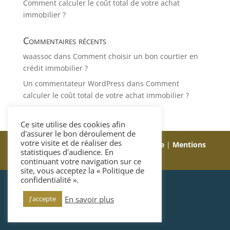
Comment calculer le coût total de votre achat
immobilier ?
Commentaires récents
waassoc
dans
Comment choisir un bon courtier en
crédit immobilier ?
Un commentateur WordPress
dans
Comment
calculer le coût total de votre achat immobilier ?
Ce site utilise des cookies afin
d'assurer le bon déroulement de
votre visite et de réaliser des
© FI Courtage 2021 | Création :
Too Cute
|
Mentions
statistiques d'audience. En
légales
-
Politique de confidentialité
continuant votre navigation sur ce
site, vous acceptez la « Politique de
confidentialité ».
En savoir plus
J'accepte